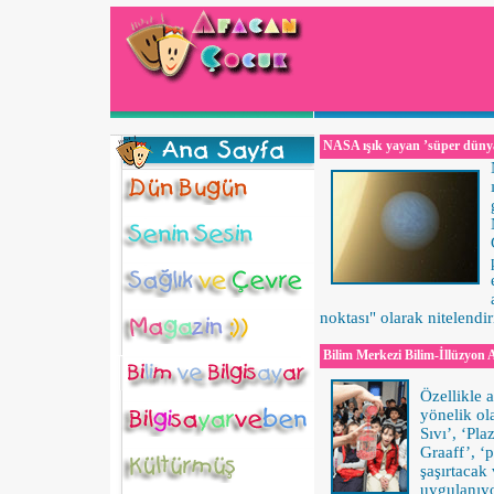
NASA ışık yayan ’süper düny
noktası" olarak nitelendir
Bilim Merkezi Bilim-İllüzyon A
Özellikle 
yönelik ol
Sıvı’, ‘Pl
Graaff’, ‘
şaşırtacak 
uygulanıyo